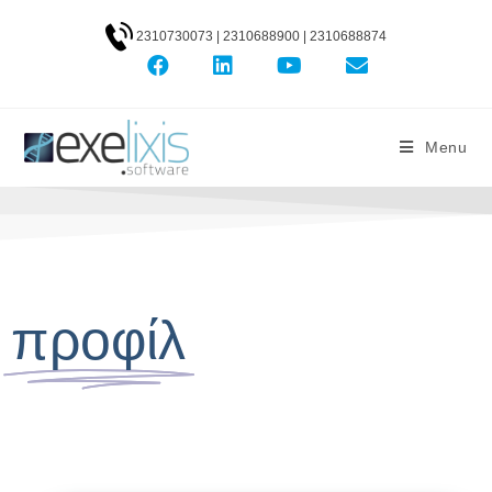
2310730073 | 2310688900 | 2310688874
Menu
προφίλ